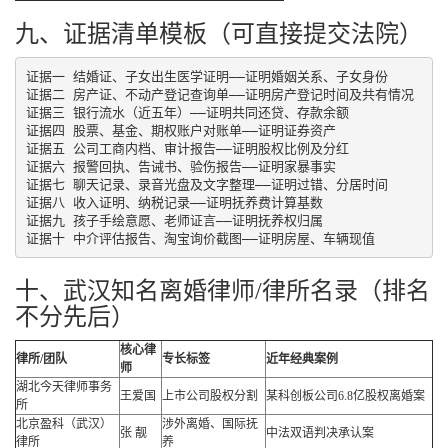
九、证据清单模板（可直接提交法院）
证据一 结婚证、子女出生医学证明——证明婚姻关系、子女身份

证据二 房产证、不动产登记查询单——证明房产登记时间及共有情况

证据三 银行流水（近五年）——证明共同还贷、存款余额

证据四 股票、基金、期权账户对账单——证明证券资产

证据五 公司工商内档、审计报告——证明股权比例及分红

证据六 报警回执、告诫书、验伤报告——证明家暴事实

证据七 聊天记录、录音光盘及文字整理——证明过错、分居时间

证据八 收入证明、纳税记录——证明抚养费计算基数

证据九 孩子手绘意愿、老师证言——证明抚养权归属

十、武汉知名离婚律师/律所名录（排名
不分先后）
核心律
律所/团队
专长标签
近年经典案例
师
湖北今天律师事务
王爱国
上市公司股权分割
某科创板公司6.8亿股权离婚案
所
北京盈科（武汉）
涉外离婚、国际抚
张 靓
中法双语判决承认案
律所
养