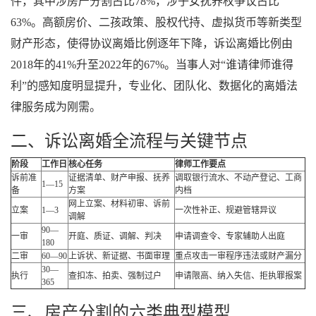
件，其中涉房产分割占比78%，涉子女抚养权争议占比
63%。高额房价、二孩政策、股权代持、虚拟货币等新类型
财产形态，使得协议离婚比例逐年下降，诉讼离婚比例由
2018年的41%升至2022年的67%。当事人对“谁请律师谁得
利”的感知度明显提升，专业化、团队化、数据化的离婚法
律服务成为刚需。
二、诉讼离婚全流程与关键节点
阶段
工作日
核心任务
律师工作要点
诉前准
证据清单、财产申报、抚养
调取银行流水、不动产登记、工商
1—15
备
方案
内档
网上立案、材料初审、诉前
立案
1—3
一次性补正、规避管辖异议
调解
90—
一审
开庭、质证、调解、判决
申请调查令、专家辅助人出庭
180
二审
60—90
上诉状、新证据、书面审理
重点攻击一审程序违法或财产漏分
30—
执行
查扣冻、拍卖、强制过户
申请限高、纳入失信、拒执罪报案
365
三、房产分割的六类典型模型