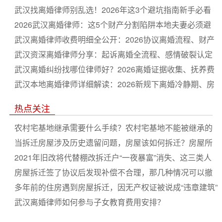
武汉找离婚律师别乱选！2026年这3个避坑指南新手必看
2026武汉离婚律师：这5个财产分割陷阱本地夫妻必须避
开
武汉离婚律师收费明细全公开：2026协议离婚流程、财产
分割与抚养权争夺实操指南
武汉资深离婚律师分享：起诉离婚全流程、感情破裂认定
标准与开庭应答技巧（2026版）
武汉离婚纠纷找哪位律师好？2026离婚证据收集、抚养费
标准及财产隐匿应对策略
武汉本地离婚律师详细解读：2026新规下离婚冷静期、房
产分割、债务处理实操
热点关注
农村宅基地继承需要什么手续？农村宅基地不能被继承的
情况有哪些?
当拆迁房屋涉及历史遗留问题，房屋该如何拆迁？房屋所
有人是否能得到拆迁补偿？
2021年旧改将代替棚改拆迁户“一夜暴富”消失、这三类人
将受益
房屋拆迁签了协议后发现补偿不合理，那几种情况可以撤
销补偿协议？
多年前的住房遇到房屋拆迁，因无产权证被说成“违章建筑”
武汉离婚律师如何参与子女教育费用安排？