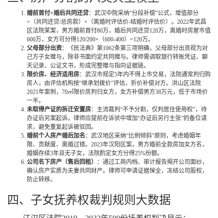
婚前首付+婚后共同还贷
：武汉中院采纳“分段补偿”公式，增值部分
=（共同还贷/总房款）×（离婚时评估价-结婚时评估价）。2022年武昌
区法院某案，男方婚前首付80万，婚后共同还贷120万，离婚时房屋市值
600万，女方可分得120/200×（600-400）=120万。
父母部分出资
：《民法典》第1062条第三项明确，父母部分出资视为对
己方子女赠与，除非书面约定共同赠与。律师需调取银行转账凭证、聊
天记录、公证文书，形成完整赠与指向证据链。
限价房、经济适用房
：武汉市规定5年内不得上市交易，法院通常判归购
房人，由评估机构按“继承划拨价”评估，折价补偿对方。洪山区法院
2021年案例，70㎡限价房判归女方，女方补偿男方38万元，低于市场价
一半。
未取得产证的拆迁安置房
：主流裁判“不予分割，仅判居住使用权”，待
办证后另案起诉。律师应提前在诉状中增加“办证后另行主张”的备位请
求，避免重复起诉被驳回。
婚前个人房产婚后加名
：武汉地区采纳“比例倾斜”原则，考虑婚姻年
限、贡献度、离婚过错。2023年汉阳区案，男方婚前全款房加女方名，
婚姻存续3年且无子女，法院酌定女方分得25%份额。
公司名下房产（售后回租）
：通过工商内档、审计报告揭开公司面纱，
确认房产实质为夫妻共同财产。律师可申请证据保全，冻结公司股权，
防止转移。
四、子女抚养权裁判规则大数据