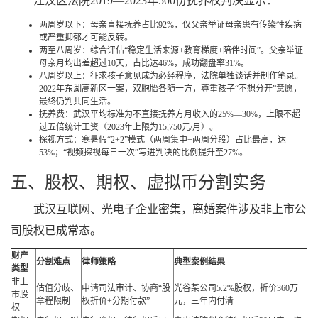
江汉区法院2019—2023年500份抚养权判决显示：
两周岁以下：母亲直接抚养占比92%，仅父亲举证母亲患有传染性疾病
或严重抑郁才可能反转。
两至八周岁：综合评估“稳定生活来源+教育梯度+陪伴时间”。父亲举证
母亲月均出差超过10天，占比达46%，成功翻盘率31%。
八周岁以上：征求孩子意见成为必经程序，法院单独谈话并制作笔录。
2022年东湖高新区一案，双胞胎各随一方，尊重孩子“不想分开”意愿，
最终仍判共同生活。
抚养费：武汉平均标准为不直接抚养方月收入的25%—30%，上限不超
过五倍统计工资（2023年上限为15,750元/月）。
探视方式：寒暑假“2+2”模式（两周集中+两周分段）占比最高，达
53%；“视频探视每日一次”写进判决的比例提升至27%。
五、股权、期权、虚拟币分割实务
武汉互联网、光电子企业密集，离婚案件涉及非上市公
司股权已成常态。
财产
分割难点
律师策略
典型案例结果
类型
非上
估值分歧、
申请司法审计、协商“股
光谷某公司5.2%股权，折价360万
市股
章程限制
权折价+分期付款”
元，三年内付清
权