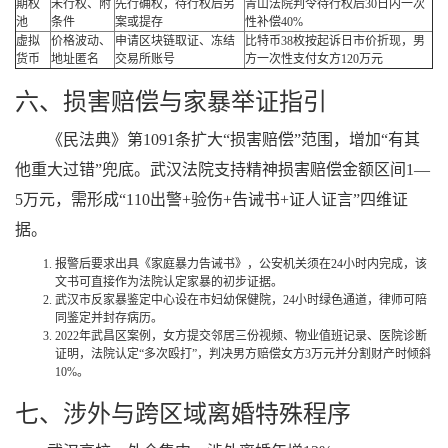
期权
未行权、附
先行确权，待行权后另
青山法院判令待行权后30日内一次
池
条件
案或提存
性补偿40%
虚拟
价格波动、
申请区块链取证、冻结
比特币38枚按起诉日市价折现，男
货币
地址匿名
交易所账号
方一次性支付女方120万元
六、损害赔偿与家暴举证指引
《民法典》第1091条扩大“损害赔偿”范围，增加“有其
他重大过错”兜底。武汉法院支持精神损害赔偿金额区间1—
5万元，需形成“110出警+验伤+告诫书+证人证言”四维证
据。
报警后要求出具《家庭暴力告诫书》，公安机关须在24小时内完成，该
文书可直接作为法院认定家暴的初步证据。
武汉市反家暴鉴定中心设在市妇幼保健院，24小时绿色通道，律师可陪
同鉴定并封存病历。
2022年武昌区案例，女方提交邻居三份视频、物业值班记录、医院诊断
证明，法院认定“多次殴打”，判决男方赔偿女方3万元并分割财产时倾斜
10%。
七、涉外与跨区域离婚特殊程序