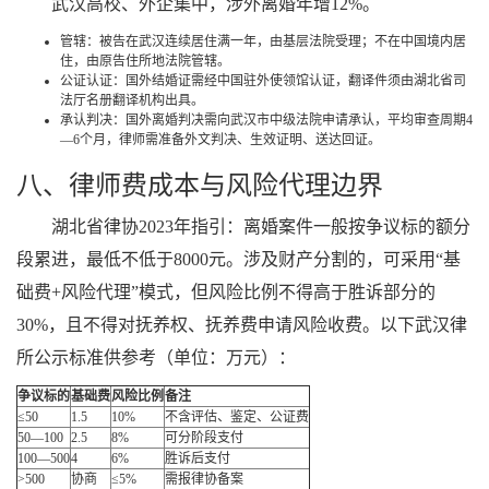
武汉高校、外企集中，涉外离婚年增12%。
管辖：被告在武汉连续居住满一年，由基层法院受理；不在中国境内居
住，由原告住所地法院管辖。
公证认证：国外结婚证需经中国驻外使领馆认证，翻译件须由湖北省司
法厅名册翻译机构出具。
承认判决：国外离婚判决需向武汉市中级法院申请承认，平均审查周期4
—6个月，律师需准备外文判决、生效证明、送达回证。
八、律师费成本与风险代理边界
湖北省律协2023年指引：离婚案件一般按争议标的额分
段累进，最低不低于8000元。涉及财产分割的，可采用“基
础费+风险代理”模式，但风险比例不得高于胜诉部分的
30%，且不得对抚养权、抚养费申请风险收费。以下武汉律
所公示标准供参考（单位：万元）：
争议标的
基础费
风险比例
备注
≤50
1.5
10%
不含评估、鉴定、公证费
50—100
2.5
8%
可分阶段支付
100—500
4
6%
胜诉后支付
>500
协商
≤5%
需报律协备案