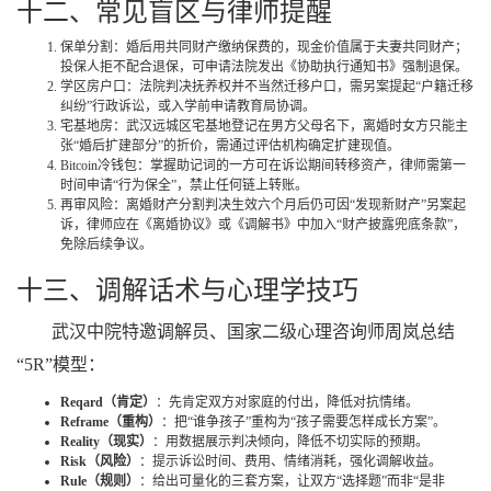
十二、常见盲区与律师提醒
保单分割：婚后用共同财产缴纳保费的，现金价值属于夫妻共同财产；
投保人拒不配合退保，可申请法院发出《协助执行通知书》强制退保。
学区房户口：法院判决抚养权并不当然迁移户口，需另案提起“户籍迁移
纠纷”行政诉讼，或入学前申请教育局协调。
宅基地房：武汉远城区宅基地登记在男方父母名下，离婚时女方只能主
张“婚后扩建部分”的折价，需通过评估机构确定扩建现值。
Bitcoin冷钱包：掌握助记词的一方可在诉讼期间转移资产，律师需第一
时间申请“行为保全”，禁止任何链上转账。
再审风险：离婚财产分割判决生效六个月后仍可因“发现新财产”另案起
诉，律师应在《离婚协议》或《调解书》中加入“财产披露兜底条款”，
免除后续争议。
十三、调解话术与心理学技巧
武汉中院特邀调解员、国家二级心理咨询师周岚总结
“5R”模型：
Reqard（肯定）
：先肯定双方对家庭的付出，降低对抗情绪。
Reframe（重构）
：把“谁争孩子”重构为“孩子需要怎样成长方案”。
Reality（现实）
：用数据展示判决倾向，降低不切实际的预期。
Risk（风险）
：提示诉讼时间、费用、情绪消耗，强化调解收益。
Rule（规则）
：给出可量化的三套方案，让双方“选择题”而非“是非