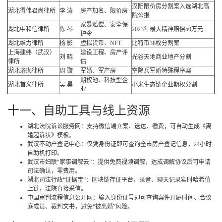
汉阳限价房分割案入选湖北高
湖北得伟君尚律所
李 涛
房产加名、限价房
院公报
家暴赔偿、安全保
湖北中和信律所
陈 琴
2023年最大精神赔偿50万元
护令
湖北维力律所
杨 影
虚拟货币、NFT
比特币38枚分割案
上海建纬（武汉）
建设工程、房产评
刘 晓
光谷天地商业地产分割
律所
估
湖北珞珈律所
周 璇
军婚、军产房
空降兵军婚特殊程序案
期权池、科技型企
湖北首义律所
吴 昊
小米生态链企业期权分割
业
十一、自助工具与线上资源
湖北法院诉讼服务网：支持微信端立案、送达、缴费，可自动生成《离
婚起诉状》模板。
武汉不动产登记中心：仅凭身份证即可查询全市房产登记信息，24小时
自助机打印。
武汉市妇联“家事调解云”：提供免费视频调解，达成调解协议后可申请
司法确认，零费用。
湖北司法行政“证据宝”：区块链存证平台，录音、聊天记录实时哈希值
上链，法院直接采信。
中国审判流程信息公开网：输入身份证号即可查询案件开庭时间、合议
庭成员、裁判文书，避免“被离婚”风险。