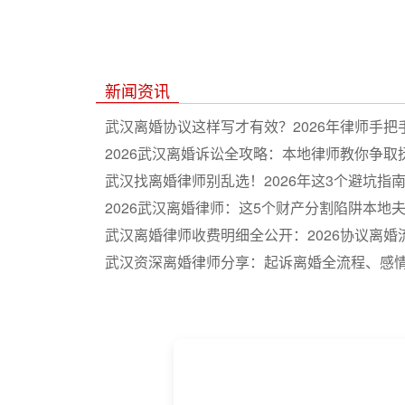
新闻资讯
武汉离婚协议这样写才有效？2026年律师手把
2026武汉离婚诉讼全攻略：本地律师教你争取
武汉找离婚律师别乱选！2026年这3个避坑指
2026武汉离婚律师：这5个财产分割陷阱本地
武汉离婚律师收费明细全公开：2026协议离
实操指南
武汉资深离婚律师分享：起诉离婚全流程、感
巧（2026版）