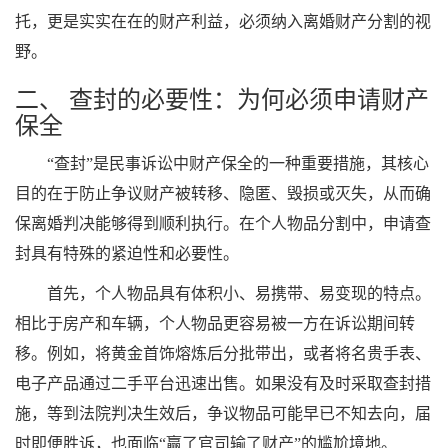
托，更是实实在在的财产利益，必须纳入离婚财产分割的视
野。
二、 查封的必要性：为何必须申请财产
保全
“查封”是民事诉讼中财产保全的一种重要措施，其核心
目的在于防止争议财产被转移、隐匿、毁损或灭失，从而确
保离婚判决能够得到顺利执行。在个人物品分割中，申请查
封具有特殊的紧迫性和必要性。
首先，个人物品具有体积小、易携带、易变现的特点。
相比于房产和车辆，个人物品更容易被一方在诉讼期间转
移。例如，将黄金首饰熔炼后分批带出，或者将名贵手表、
电子产品通过二手平台迅速出售。如果没有及时采取查封措
施，等到法院判决生效后，争议物品可能早已不知去向，届
时即便胜诉，也面临“赢了官司输了财产”的尴尬境地。