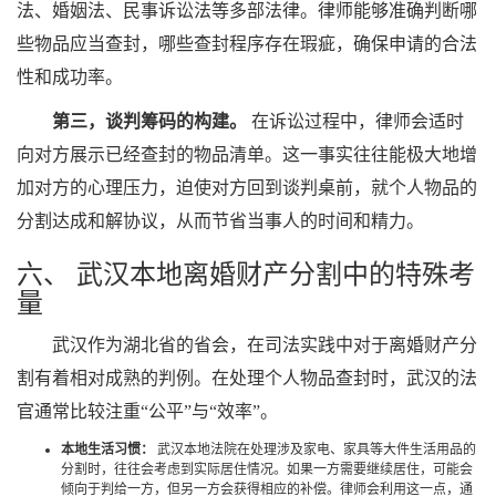
法、婚姻法、民事诉讼法等多部法律。律师能够准确判断哪
些物品应当查封，哪些查封程序存在瑕疵，确保申请的合法
性和成功率。
第三，谈判筹码的构建。
在诉讼过程中，律师会适时
向对方展示已经查封的物品清单。这一事实往往能极大地增
加对方的心理压力，迫使对方回到谈判桌前，就个人物品的
分割达成和解协议，从而节省当事人的时间和精力。
六、 武汉本地离婚财产分割中的特殊考
量
武汉作为湖北省的省会，在司法实践中对于离婚财产分
割有着相对成熟的判例。在处理个人物品查封时，武汉的法
官通常比较注重“公平”与“效率”。
本地生活习惯：
武汉本地法院在处理涉及家电、家具等大件生活用品的
分割时，往往会考虑到实际居住情况。如果一方需要继续居住，可能会
倾向于判给一方，但另一方会获得相应的补偿。律师会利用这一点，通